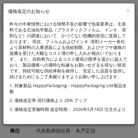
×
価格改定のお知らせ
昨今の中東情勢における情勢不安の影響で包装業界は、主原
料である石油化学製品（プラスチックフィルム、インキ、溶
剤など）の調達において、かつてない危機的状況に直面して
おります。 現在、フィルムおよびインキ･溶剤メーカー各社
特定商取引法に基づく表記
より原材料の入庫遅延による供給制限、およびナフサ価格の
急騰を受けた大幅なコスト増の申し入れが相次いでおりま
す。 また、自助努力によるコスト吸収の限界を遥かに超えて
おり、製品価格への適時な転嫁をお願いせざるを得ない状況
です。持続可能な供給体制を維持し、安定した品質を提供し
続けるためにもご了承賜りますようお願い申し上げます。
1. 対象製品 HappyPackaging・HappyPackaging Lite製品全
販売
般
KIDO PACKAGING株式会社
業者
2. 価格改定率 現行価格より 20% アップ
3. 価格改定実施時期 改定時期： 2026年5月18日 注文分より
運営
責任
代表取締役社長 木戸正治