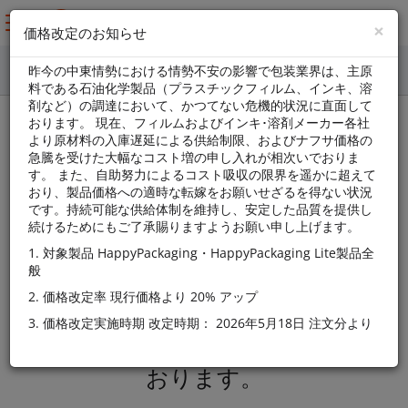
×
価格改定のお知らせ
昨今の中東情勢における情勢不安の影響で包装業界は、主原
料である石油化学製品（プラスチックフィルム、インキ、溶
剤など）の調達において、かつてない危機的状況に直面して
おります。 現在、フィルムおよびインキ･溶剤メーカー各社
HappyPackagingについて
より原材料の入庫遅延による供給制限、およびナフサ価格の
急騰を受けた大幅なコスト増の申し入れが相次いでおりま
す。 また、自助努力によるコスト吸収の限界を遥かに超えて
HappyPackagingはHappyPrintingネ
おり、製品価格への適時な転嫁をお願いせざるを得ない状況
ットワークの一部であり、オランダ
です。持続可能な供給体制を維持し、安定した品質を提供し
続けるためにもご了承賜りますようお願い申し上げます。
本社、各国ともに同じオンライン印
1. 対象製品 HappyPackaging・HappyPackaging Lite製品全
刷プラットフォーム、マーケティン
般
グ、イノベーションを共有していま
2. 価格改定率 現行価格より 20% アップ
す。日本では、大阪に本社を置く
3. 価格改定実施時期 改定時期： 2026年5月18日 注文分より
KIDO PACKAGING式会社が運営して
おります。